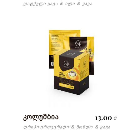
დაფქული ყავა
ილი
ყავა
&
&
13.00
კოლუმბია
₾
დრიპი ერთჯერადი
მონდო
ყავა
&
&