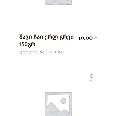
19.00
შავი ჩაი ერლ გრეი
₾
150გრ
ფოთლოვანი ჩაი
ჩაი
&
Sold
read more