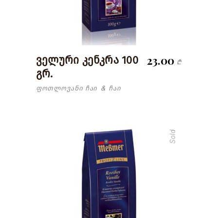
23.00
ველური კენკრა 100
₾
გრ.
ფოთლოვანი ჩაი
ჩაი
&
Sold
read more