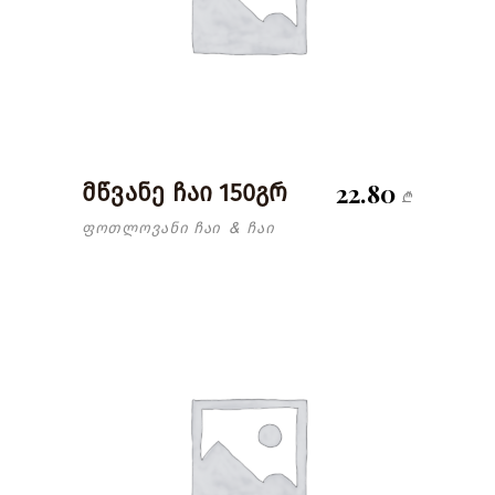
22.80
მწვანე ჩაი 150გრ
₾
ფოთლოვანი ჩაი
ჩაი
&