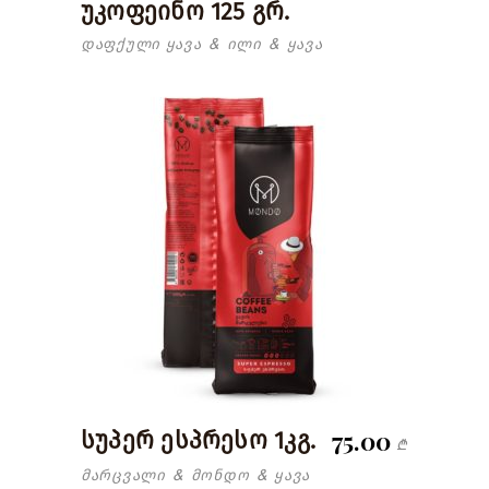
უკოფეინო 125 გრ.
დაფქული ყავა
ილი
ყავა
&
&
75.00
სუპერ ესპრესო 1კგ.
₾
მარცვალი
მონდო
ყავა
&
&