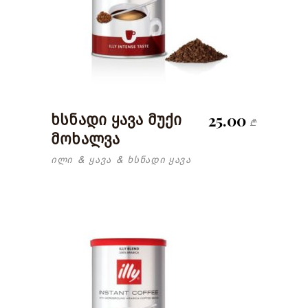
25.00
ხსნადი ყავა მუქი
₾
მოხალვა
ილი
ყავა
ხსნადი ყავა
&
&